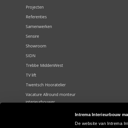
Projecten
Referenties
Samenwerken
Sensire
Showroom
SIDN
Trebbe MiddenWest
TV lift
Twentsch Hooratelier
Vacature Allround monteur
interieurbouwer
Vacatures
Intrema Interieurbouw ma
Zakelijk
De website van Intrema In