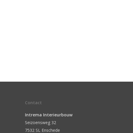
Contact
Intrema Interieurbouw
Seizoensweg 32
7532 SL Enschede