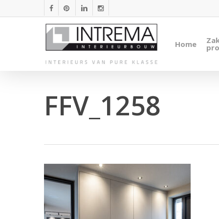
Skip
facebook
pinterest
linkedin
instagram
to
main
Zak
Home
content
pro
FFV_1258