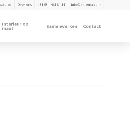
catures
Over ons
+31 53 – 461 81 14
info@intrema.com
Interieur op
Samenwerken
Contact
maat