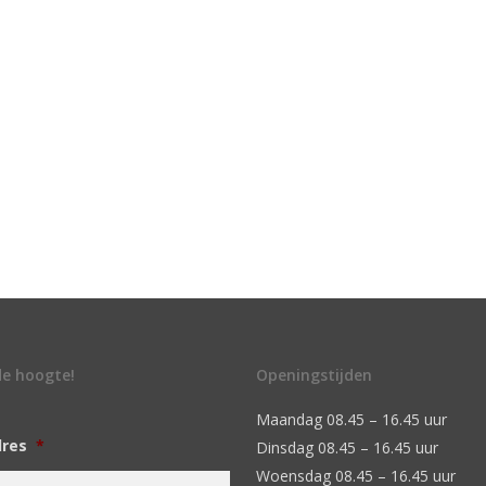
 de hoogte!
Openingstijden
Maandag 08.45 – 16.45 uur
dres
*
Dinsdag 08.45 – 16.45 uur
Woensdag 08.45 – 16.45 uur