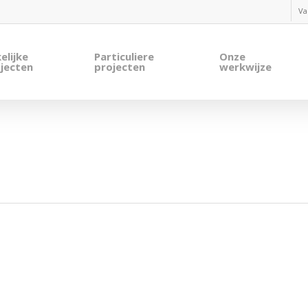
Va
elijke
Particuliere
Onze
jecten
projecten
werkwijze