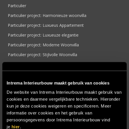
Particulier
Particulier project: Harmonieuze woonvilla
Particulier project: Luxueus Appartement
Particulier project: Luxueuze elegantie
Particulier project: Moderne Woonvilla
Particulier project: Stijlvolle Woonvilla
Particulier project: Woonvilla met exclusief maatwerk
Projecten
Intrema Interieurbouw maakt gebruik van cookies
Referenties
De website van Intrema Interieurbouw maakt gebruik van
Samenwerken
cookies en daarmee vergelijkbare technieken. Hieronder
Sensire
kun je deze cookies weigeren en specificeren. Meer
informatie over cookies en het gebruik van
Showroom
persoonsgegevens door Intrema Interieurbouw vind
SIDN
je
hier
.