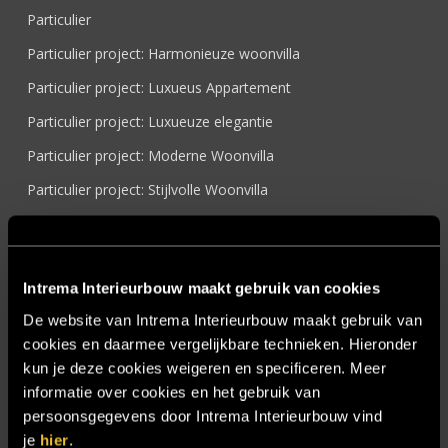
Particulier
Particulier project: Harmonieuze woonvilla
Particulier project: Luxueus Appartement
Particulier project: Luxueuze elegantie
Particulier project: Moderne Woonvilla
Particulier project: Stijlvolle Woonvilla
Particulier project: Woonvilla met exclusief maatwerk
Projecten
Intrema Interieurbouw maakt gebruik van cookies
Referenties
De website van Intrema Interieurbouw maakt gebruik van
Samenwerken
cookies en daarmee vergelijkbare technieken. Hieronder
Sensire
kun je deze cookies weigeren en specificeren. Meer
informatie over cookies en het gebruik van
Showroom
persoonsgegevens door Intrema Interieurbouw vind
SIDN
je
hier
.