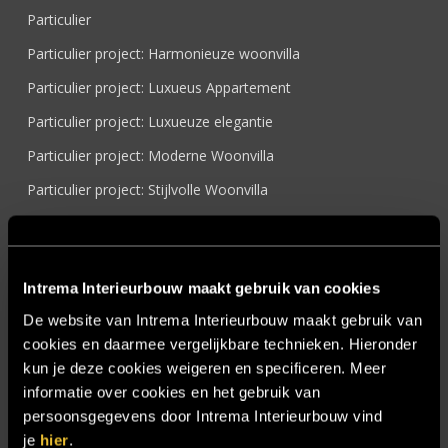
Particulier
Particulier project: Harmonieuze woonvilla
Particulier project: Luxueus Appartement
Particulier project: Luxueuze elegantie
Particulier project: Moderne Woonvilla
Particulier project: Stijlvolle Woonvilla
Particulier project: Woonvilla met exclusief maatwerk
Projecten
Intrema Interieurbouw maakt gebruik van cookies
Referenties
De website van Intrema Interieurbouw maakt gebruik van
Samenwerken
cookies en daarmee vergelijkbare technieken. Hieronder
Sensire
kun je deze cookies weigeren en specificeren. Meer
informatie over cookies en het gebruik van
Showroom
persoonsgegevens door Intrema Interieurbouw vind
SIDN
je
hier
.