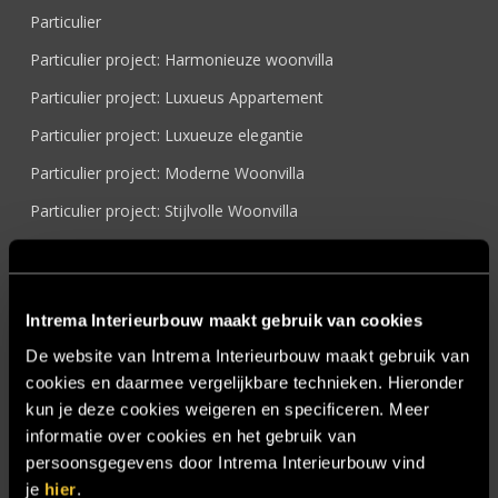
Particulier
Particulier project: Harmonieuze woonvilla
Particulier project: Luxueus Appartement
Particulier project: Luxueuze elegantie
Particulier project: Moderne Woonvilla
Particulier project: Stijlvolle Woonvilla
Particulier project: Woonvilla met exclusief maatwerk
Projecten
Intrema Interieurbouw maakt gebruik van cookies
Referenties
De website van Intrema Interieurbouw maakt gebruik van
Samenwerken
cookies en daarmee vergelijkbare technieken. Hieronder
Sensire
kun je deze cookies weigeren en specificeren. Meer
informatie over cookies en het gebruik van
Showroom
persoonsgegevens door Intrema Interieurbouw vind
SIDN
je
hier
.