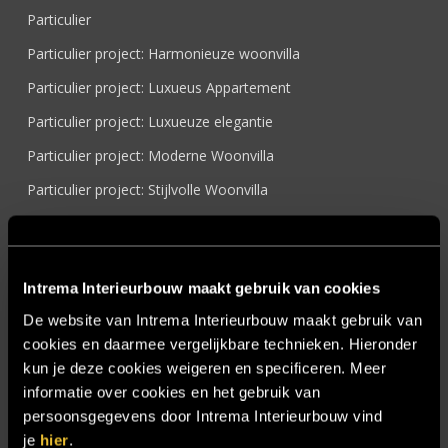
Particulier
Particulier project: Harmonieuze woonvilla
Particulier project: Luxueus Appartement
Particulier project: Luxueuze elegantie
Particulier project: Moderne Woonvilla
Particulier project: Stijlvolle Woonvilla
Particulier project: Woonvilla met exclusief maatwerk
Projecten
Intrema Interieurbouw maakt gebruik van cookies
Referenties
De website van Intrema Interieurbouw maakt gebruik van
Samenwerken
cookies en daarmee vergelijkbare technieken. Hieronder
Sensire
kun je deze cookies weigeren en specificeren. Meer
informatie over cookies en het gebruik van
Showroom
persoonsgegevens door Intrema Interieurbouw vind
SIDN
je
hier
.