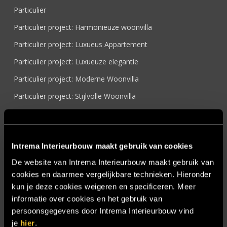
Particulier
Particulier project: Harmonieuze woonvilla
Particulier project: Luxueus Appartement
Particulier project: Luxueuze elegantie
Particulier project: Moderne Woonvilla
Particulier project: Stijlvolle Woonvilla
Particulier project: Woonvilla met exclusief maatwerk
Projecten
Intrema Interieurbouw maakt gebruik van cookies
Referenties
De website van Intrema Interieurbouw maakt gebruik van
Samenwerken
cookies en daarmee vergelijkbare technieken. Hieronder
Sensire
kun je deze cookies weigeren en specificeren. Meer
informatie over cookies en het gebruik van
Showroom
persoonsgegevens door Intrema Interieurbouw vind
SIDN
je
hier
.