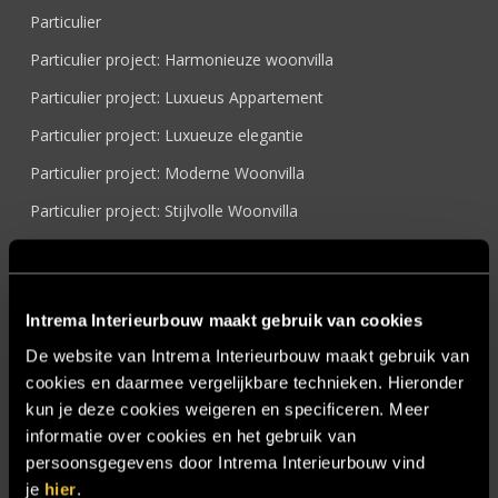
Particulier
Particulier project: Harmonieuze woonvilla
Particulier project: Luxueus Appartement
Particulier project: Luxueuze elegantie
Particulier project: Moderne Woonvilla
Particulier project: Stijlvolle Woonvilla
Particulier project: Woonvilla met exclusief maatwerk
Projecten
Intrema Interieurbouw maakt gebruik van cookies
Referenties
De website van Intrema Interieurbouw maakt gebruik van
Samenwerken
cookies en daarmee vergelijkbare technieken. Hieronder
Sensire
kun je deze cookies weigeren en specificeren. Meer
informatie over cookies en het gebruik van
Showroom
persoonsgegevens door Intrema Interieurbouw vind
SIDN
je
hier
.