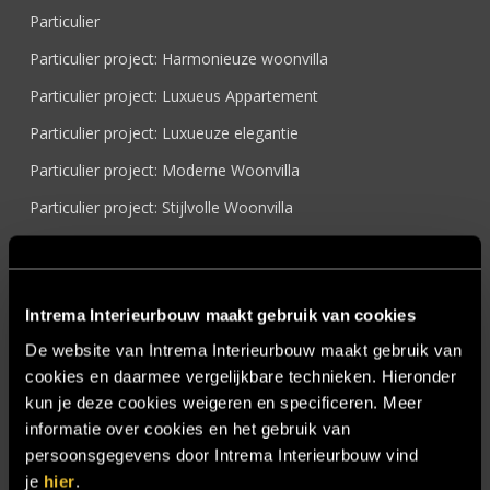
Particulier
Particulier project: Harmonieuze woonvilla
Particulier project: Luxueus Appartement
Particulier project: Luxueuze elegantie
Particulier project: Moderne Woonvilla
Particulier project: Stijlvolle Woonvilla
Particulier project: Woonvilla met exclusief maatwerk
Projecten
Intrema Interieurbouw maakt gebruik van cookies
Referenties
De website van Intrema Interieurbouw maakt gebruik van
Samenwerken
cookies en daarmee vergelijkbare technieken. Hieronder
Sensire
kun je deze cookies weigeren en specificeren. Meer
informatie over cookies en het gebruik van
Showroom
persoonsgegevens door Intrema Interieurbouw vind
SIDN
je
hier
.