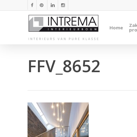
Skip
facebook
pinterest
linkedin
instagram
to
main
Zak
Home
content
pro
FFV_8652