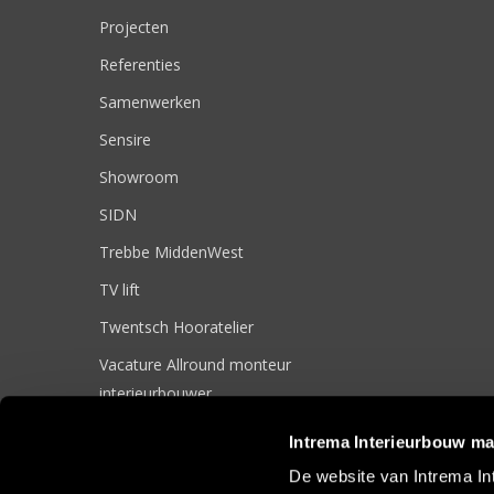
Projecten
Referenties
Samenwerken
Sensire
Showroom
SIDN
Trebbe MiddenWest
TV lift
Twentsch Hooratelier
Vacature Allround monteur
interieurbouwer
Vacatures
Intrema Interieurbouw ma
Zakelijk
De website van Intrema In