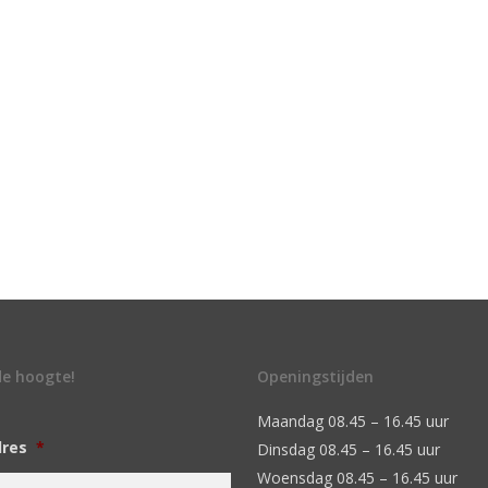
 de hoogte!
Openingstijden
Maandag 08.45 – 16.45 uur
dres
*
Dinsdag 08.45 – 16.45 uur
Woensdag 08.45 – 16.45 uur