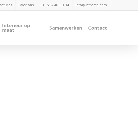
catures
Over ons
+31 53 – 461 81 14
info@intrema.com
Interieur op
Samenwerken
Contact
maat