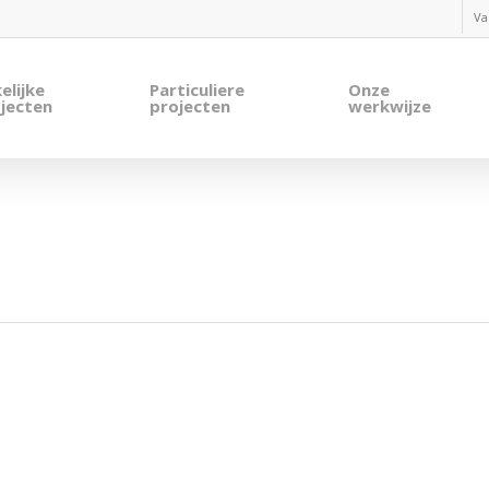
Va
elijke
Particuliere
Onze
jecten
projecten
werkwijze