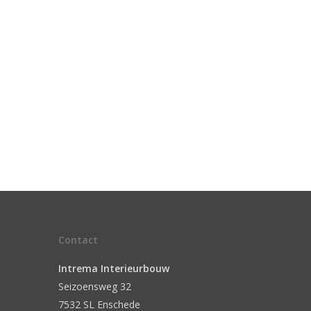
Contact
Intrema Interieurbouw
Seizoensweg 32
7532 SL Enschede