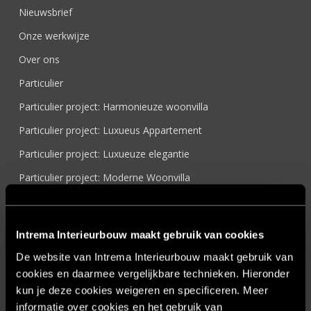
Nieuwsbrief
Onze werkwijze
Over ons
Particulier
Particulier project: Harmonieuze woonvilla
Particulier project: Luxueus Appartement
Particulier project: Luxueuze elegantie
Particulier project: Moderne Woonvilla
Particulier project: Stijlvolle Woonvilla
Particulier project: Woonvilla met exclusief maatwerk
Intrema Interieurbouw maakt gebruik van cookies
Projecten
De website van Intrema Interieurbouw maakt gebruik van
Referenties
cookies en daarmee vergelijkbare technieken. Hieronder
kun je deze cookies weigeren en specificeren. Meer
Samenwerken
informatie over cookies en het gebruik van