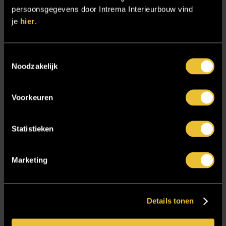
Sensire
persoonsgegevens door Intrema Interieurbouw vind
je
hier
.
Showroom
SIDN
Toestemmingsselectie
Trebbe MiddenWest
Noodzakelijk
TV lift
Twentsch Hooratelier
Voorkeuren
Vacature Allround monteur interieurbouwer
Vacatures
Statistieken
Zakelijk
Marketing
Blijf op de hoogte!
Details tonen
E-mailadres
*