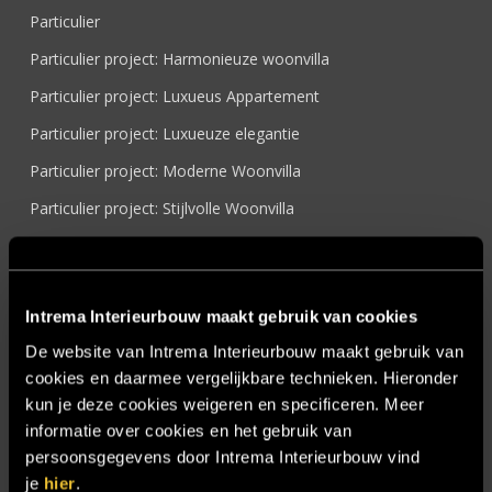
Particulier
Particulier project: Harmonieuze woonvilla
Particulier project: Luxueus Appartement
Particulier project: Luxueuze elegantie
Particulier project: Moderne Woonvilla
Particulier project: Stijlvolle Woonvilla
Particulier project: Woonvilla met exclusief maatwerk
Projecten
Intrema Interieurbouw maakt gebruik van cookies
Referenties
De website van Intrema Interieurbouw maakt gebruik van
Samenwerken
cookies en daarmee vergelijkbare technieken. Hieronder
Sensire
kun je deze cookies weigeren en specificeren. Meer
informatie over cookies en het gebruik van
Showroom
persoonsgegevens door Intrema Interieurbouw vind
SIDN
je
hier
.