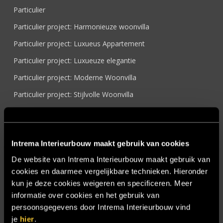
Particulier
Particulier project: Harmonieuze woonvilla
Particulier project: Luxueus Appartement
Particulier project: Luxueuze elegantie
Particulier project: Moderne Woonvilla
Particulier project: Stijlvolle Woonvilla
Particulier project: Woonvilla met exclusief maatwerk
Projecten
Intrema Interieurbouw maakt gebruik van cookies
Referenties
De website van Intrema Interieurbouw maakt gebruik van
Samenwerken
cookies en daarmee vergelijkbare technieken. Hieronder
Sensire
kun je deze cookies weigeren en specificeren. Meer
informatie over cookies en het gebruik van
Showroom
persoonsgegevens door Intrema Interieurbouw vind
SIDN
je
hier
.