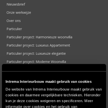
Nieuwsbrief
Onze werkwijze
Over ons
Particulier
Particulier project: Harmonieuze woonvilla
Particulier project: Luxueus Appartement
Particulier project: Luxueuze elegantie
Particulier project: Moderne Woonvilla
Particulier project: Stijlvolle Woonvilla
Particulier project: Woonvilla met exclusief maatwerk
Intrema Interieurbouw maakt gebruik van cookies
Projecten
De website van Intrema Interieurbouw maakt gebruik van
Referenties
cookies en daarmee vergelijkbare technieken. Hieronder
kun je deze cookies weigeren en specificeren. Meer
Samenwerken
informatie over cookies en het gebruik van