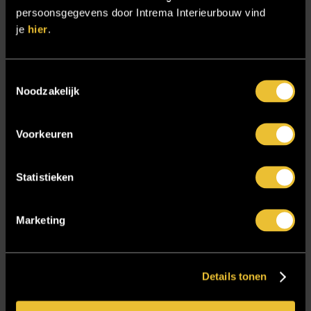
Sensire
persoonsgegevens door Intrema Interieurbouw vind
je
hier
.
Showroom
SIDN
Toestemmingsselectie
Trebbe MiddenWest
Noodzakelijk
TV lift
Twentsch Hooratelier
Voorkeuren
Vacature Allround monteur interieurbouwer
Vacatures
Statistieken
Zakelijk
Marketing
Blijf op de hoogte!
Details tonen
E-mailadres
*