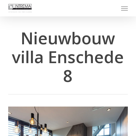
Skip
Menu
to
main
content
Nieuwbouw
villa Enschede
8