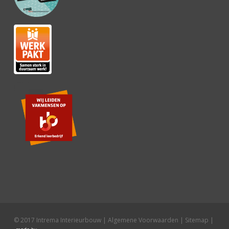
© 2017 Intrema Interieurbouw |
Algemene Voorwaarden
|
Sitemap
|