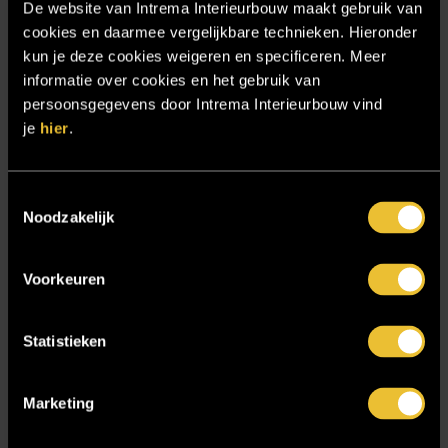
De website van Intrema Interieurbouw maakt gebruik van
Particulier project: Stijlvolle Woonvilla
cookies en daarmee vergelijkbare technieken. Hieronder
Particulier project: Woonvilla met exclusief maatwerk
kun je deze cookies weigeren en specificeren. Meer
informatie over cookies en het gebruik van
Projecten
persoonsgegevens door Intrema Interieurbouw vind
Referenties
je
hier
.
Samenwerken
Sensire
Toestemmingsselectie
Noodzakelijk
Showroom
SIDN
Voorkeuren
Trebbe MiddenWest
TV lift
Statistieken
Twentsch Hooratelier
Vacature Allround monteur interieurbouwer
Marketing
Vacatures