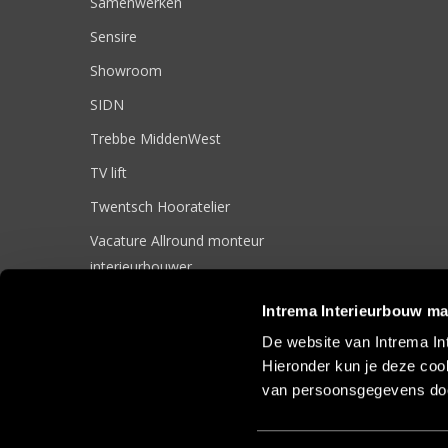
Samenwerken
Sensire
Showroom
SIDN
Trebbe MiddenWest
TV lift
Twentsch Hooratelier
Vacature Allround monteur
interieurbouwer
Vacatures
Intrema Interieurbouw ma
Zakelijk
De website van Intrema In
Hieronder kun je deze cook
van persoonsgegevens doo
© 2017 Intrema Interieurbouw |
Algemene Voorwaarden
|
Sit