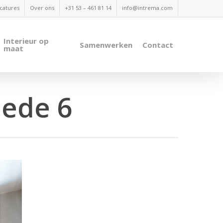
catures
Over ons
+31 53 – 461 81 14
info@intrema.com
Interieur op
Samenwerken
Contact
maat
hede 6