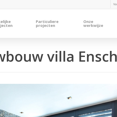
Va
elijke
Particuliere
Onze
jecten
projecten
werkwijze
bouw villa Ensc