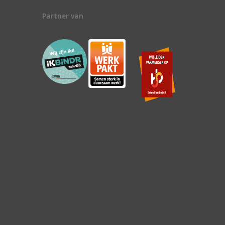
Partner van
n