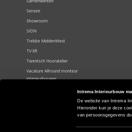
Samenwerken
Sensire
Showroom
SIDN
Trebbe MiddenWest
TV lift
Twentsch Hooratelier
Vacature Allround monteur
interieurbouwer
Vacatures
Intrema Interieurbouw ma
Zakelijk
De website van Intrema In
Hieronder kun je deze cook
van persoonsgegevens doo
© 2017 Intrema Interieurbouw |
Algemene Voorwaarden
|
Sit