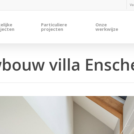
Va
elijke
Particuliere
Onze
jecten
projecten
werkwijze
bouw villa Ensch