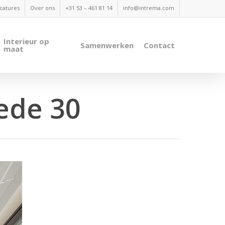
catures
Over ons
+31 53 – 461 81 14
info@intrema.com
Interieur op
Samenwerken
Contact
maat
ede 30