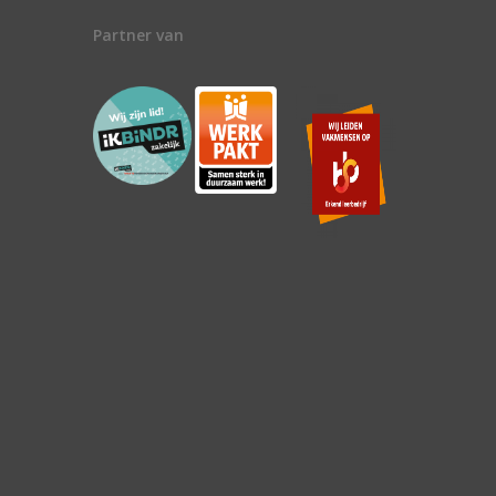
Partner van
n