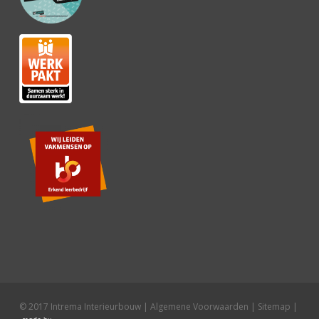
© 2017 Intrema Interieurbouw |
Algemene Voorwaarden
|
Sitemap
|