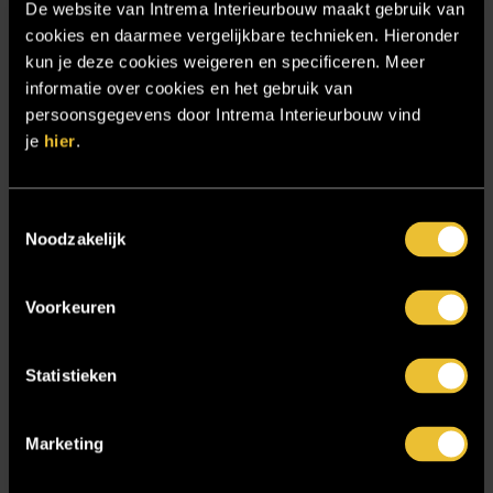
De website van Intrema Interieurbouw maakt gebruik van
Particulier project: Stijlvolle Woonvilla
cookies en daarmee vergelijkbare technieken. Hieronder
Particulier project: Woonvilla met exclusief maatwerk
kun je deze cookies weigeren en specificeren. Meer
informatie over cookies en het gebruik van
Projecten
persoonsgegevens door Intrema Interieurbouw vind
Referenties
je
hier
.
Samenwerken
Sensire
Toestemmingsselectie
Noodzakelijk
Showroom
SIDN
Voorkeuren
Trebbe MiddenWest
TV lift
Statistieken
Twentsch Hooratelier
Vacature Allround monteur interieurbouwer
Marketing
Vacatures