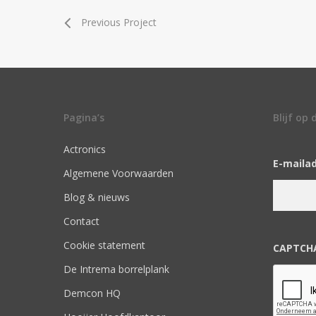
Previous Project
Pagina’s
Blijf op
Actronics
E-maila
Algemene Voorwaarden
Blog & nieuws
Contact
Cookie statement
CAPTCH
De Intrema borrelplank
Demcon HQ