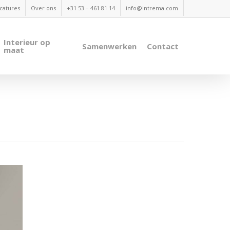
catures
Over ons
+31 53 – 461 81 14
info@intrema.com
Interieur op
Samenwerken
Contact
maat