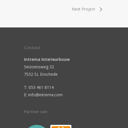
Next Project
Contact
Intrema Interieurbouw
Seizoensweg 32
7532 SL Enschede
T: 053 461 8114
E: info@intrema.com
Partner van
n