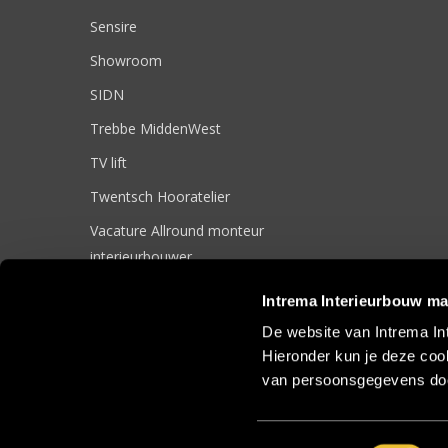
Sensire
Showroom
SIDN
Trebbe MiddenWest
TV lift
Twentsch Hooratelier
Vacature Allround monteur
interieurbouwer
Vacatures
Intrema Interieurbouw ma
Zakelijk
De website van Intrema In
Hieronder kun je deze cook
van persoonsgegevens doo
© 2017 Intrema Interieurbouw |
Algemene Voorwaarden
|
Sit
Toestemmingsselectie