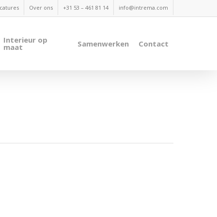
catures
Over ons
+31 53 – 461 81 14
info@intrema.com
Interieur op
Samenwerken
Contact
maat