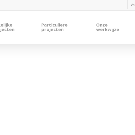
Va
elijke
Particuliere
Onze
jecten
projecten
werkwijze