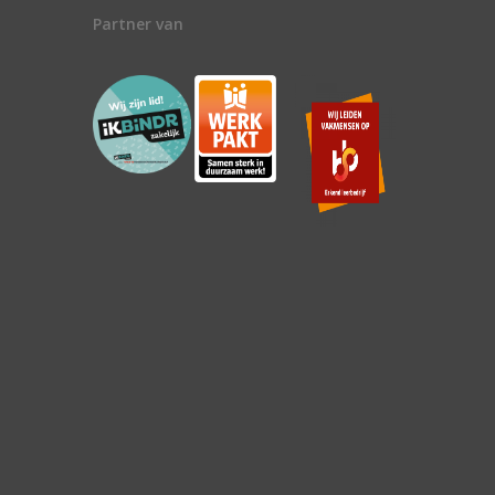
Partner van
n