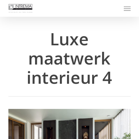
Skip
Menu
to
main
content
Luxe
maatwerk
interieur 4