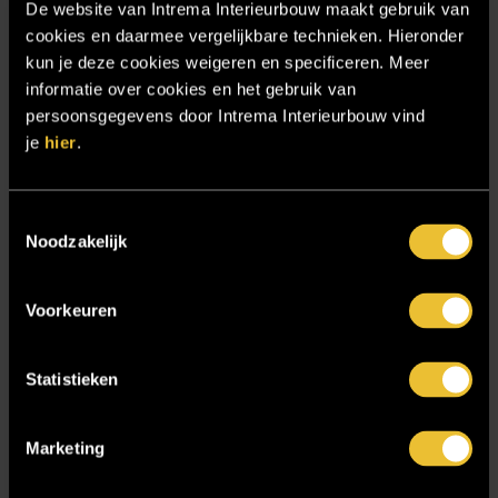
De website van Intrema Interieurbouw maakt gebruik van
Particulier project: Stijlvolle Woonvilla
cookies en daarmee vergelijkbare technieken. Hieronder
Particulier project: Woonvilla met exclusief maatwerk
kun je deze cookies weigeren en specificeren. Meer
informatie over cookies en het gebruik van
Projecten
persoonsgegevens door Intrema Interieurbouw vind
Referenties
je
hier
.
Samenwerken
Sensire
Toestemmingsselectie
Noodzakelijk
Showroom
SIDN
Voorkeuren
Trebbe MiddenWest
TV lift
Statistieken
Twentsch Hooratelier
Vacature Allround monteur interieurbouwer
Marketing
Vacatures