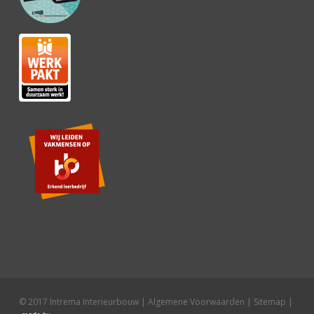
© 2017 Intrema Interieurbouw |
Algemene Voorwaarden
|
Sitemap
|