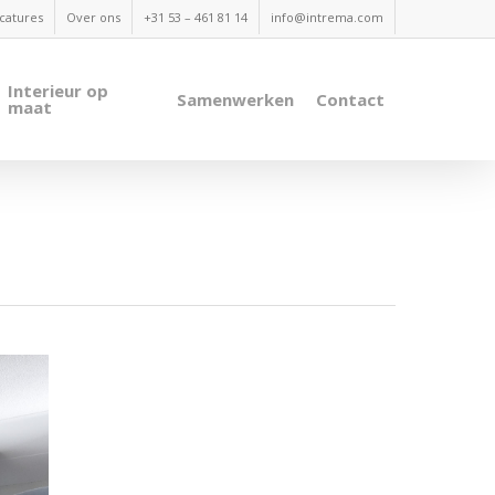
catures
Over ons
+31 53 – 461 81 14
info@intrema.com
Interieur op
Samenwerken
Contact
maat