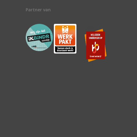
Partner van
n