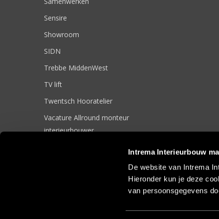
Samenwerken
Sensire
Showroom
SIDN
Trebbe MiddenWest
TV lift
Twentsch Hooratelier
Vacature Allround monteur
interieurbouwer
Vacatures
Intrema Interieurbouw ma
Zakelijk
De website van Intrema In
Hieronder kun je deze cook
van persoonsgegevens doo
© 2017 Intrema Interieurbouw |
Algemene Voorwaarden
|
Sit