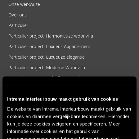
Onze werkwijze
Over ons
Particulier
Particulier project: Harmonieuze woonvilla
Particulier project: Luxueus Appartement
Particulier project: Luxueuze elegantie
Particulier project: Moderne Woonvilla
Particulier project: Stijlvolle Woonvilla
Particulier project: Woonvilla met exclusief maatwerk
Projecten
Intrema Interieurbouw maakt gebruik van cookies
De website van Intrema Interieurbouw maakt gebruik van
Referenties
cookies en daarmee vergelijkbare technieken. Hieronder
Samenwerken
kun je deze cookies weigeren en specificeren. Meer
Sensire
informatie over cookies en het gebruik van
persoonsgegevens door Intrema Interieurbouw vind