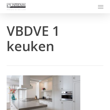
Skip
Menu
to
main
content
VBDVE 1
keuken