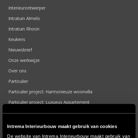
Interieurontwerper
Intratuin Almelo
Intratuin Rhoon
Keukens
Nieuwsbrief
Onze werkwijze
Over ons
Particulier
Particulier project: Harmonieuze woonvilla
Particulier project: Luxueus Appartement
Particulier project: Luxueuze elegantie
Particulier project: Moderne Woonvilla
Intrema Interieurbouw maakt gebruik van cookies
Particulier project: Stijlvolle Woonvilla
De website van Intrema Interieurbouw maakt gebruik van