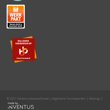
© 2017 Intrema Interieurbouw |
Algemene Voorwaarden
|
Sitemap
|