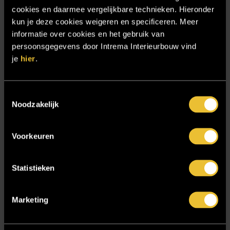
cookies en daarmee vergelijkbare technieken. Hieronder
Particulier project: Woonvilla met exclusief maatwerk
kun je deze cookies weigeren en specificeren. Meer
Projecten
informatie over cookies en het gebruik van
Referenties
persoonsgegevens door Intrema Interieurbouw vind
je
hier
.
Samenwerken
Sensire
Toestemmingsselectie
Showroom
Noodzakelijk
SIDN
Trebbe MiddenWest
Voorkeuren
TV lift
Twentsch Hooratelier
Statistieken
Vacature Allround monteur interieurbouwer
Marketing
Vacatures
Zakelijk