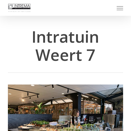
Skip
Menu
to
main
content
Intratuin
Weert 7