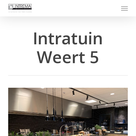
Skip
Menu
to
main
content
Intratuin
Weert 5