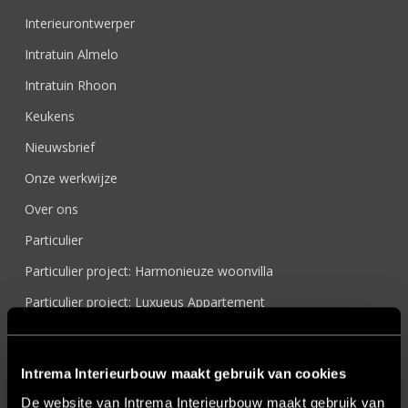
Interieurontwerper
Intratuin Almelo
Intratuin Rhoon
Keukens
Nieuwsbrief
Onze werkwijze
Over ons
Particulier
Particulier project: Harmonieuze woonvilla
Particulier project: Luxueus Appartement
Particulier project: Luxueuze elegantie
Particulier project: Moderne Woonvilla
Intrema Interieurbouw maakt gebruik van cookies
Particulier project: Stijlvolle Woonvilla
De website van Intrema Interieurbouw maakt gebruik van