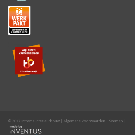
© 2017 Intrema Interieurbouw |
Algemene Voorwaarden
|
Sitemap
|