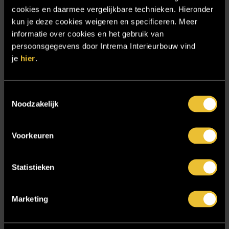
cookies en daarmee vergelijkbare technieken. Hieronder
Particulier project: Woonvilla met exclusief maatwerk
kun je deze cookies weigeren en specificeren. Meer
Projecten
informatie over cookies en het gebruik van
Referenties
persoonsgegevens door Intrema Interieurbouw vind
je
hier
.
Samenwerken
Sensire
Toestemmingsselectie
Showroom
Noodzakelijk
SIDN
Trebbe MiddenWest
Voorkeuren
TV lift
Twentsch Hooratelier
Statistieken
Vacature Allround monteur interieurbouwer
Marketing
Vacatures
Zakelijk