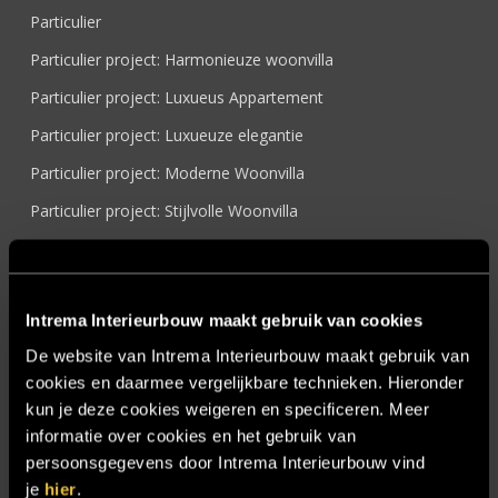
Particulier
Particulier project: Harmonieuze woonvilla
Particulier project: Luxueus Appartement
Particulier project: Luxueuze elegantie
Particulier project: Moderne Woonvilla
Particulier project: Stijlvolle Woonvilla
Particulier project: Woonvilla met exclusief maatwerk
Projecten
Intrema Interieurbouw maakt gebruik van cookies
Referenties
De website van Intrema Interieurbouw maakt gebruik van
Samenwerken
cookies en daarmee vergelijkbare technieken. Hieronder
Sensire
kun je deze cookies weigeren en specificeren. Meer
informatie over cookies en het gebruik van
Showroom
persoonsgegevens door Intrema Interieurbouw vind
SIDN
je
hier
.