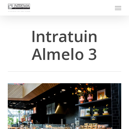
Skip
Menu
to
main
content
Intratuin
Almelo 3