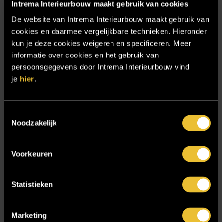
Particulier project: Luxueuze elegantie
Intrema Interieurbouw maakt gebruik van cookies
De website van Intrema Interieurbouw maakt gebruik van
Particulier project: Moderne Woonvilla
cookies en daarmee vergelijkbare technieken. Hieronder
Particulier project: Stijlvolle Woonvilla
kun je deze cookies weigeren en specificeren. Meer
Particulier project: Woonvilla met exclusief maatwerk
informatie over cookies en het gebruik van
persoonsgegevens door Intrema Interieurbouw vind
Projecten
je
hier
.
Referenties
Samenwerken
Toestemmingsselectie
Sensire
Noodzakelijk
Showroom
Voorkeuren
SIDN
Trebbe MiddenWest
Statistieken
TV lift
Twentsch Hooratelier
Marketing