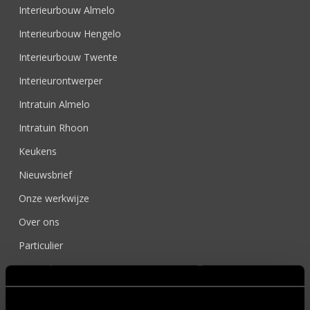
Interieurbouw Almelo
Interieurbouw Hengelo
Interieurbouw Twente
Interieurontwerper
Intratuin Almelo
Intratuin Rhoon
Keukens
Nieuwsbrief
Onze werkwijze
Over ons
Particulier
Particulier project: Harmonieuze woonvilla
Particulier project: Luxueus Appartement