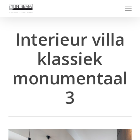
Skip
Menu
to
main
content
Interieur villa
klassiek
monumentaal
3