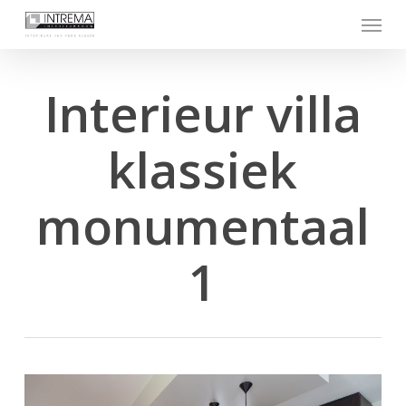
Skip
Menu
to
main
content
Interieur villa
klassiek
monumentaal
1