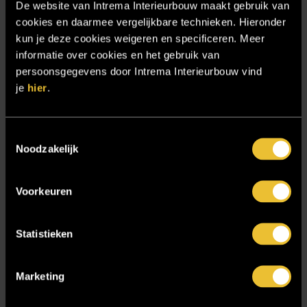
De website van Intrema Interieurbouw maakt gebruik van
Particulier project: Stijlvolle Woonvilla
cookies en daarmee vergelijkbare technieken. Hieronder
Particulier project: Woonvilla met exclusief maatwerk
kun je deze cookies weigeren en specificeren. Meer
informatie over cookies en het gebruik van
Projecten
persoonsgegevens door Intrema Interieurbouw vind
Referenties
je
hier
.
Samenwerken
Sensire
Toestemmingsselectie
Showroom
Noodzakelijk
SIDN
Voorkeuren
Trebbe MiddenWest
TV lift
Statistieken
Twentsch Hooratelier
Vacature Allround monteur interieurbouwer
Marketing
Vacatures