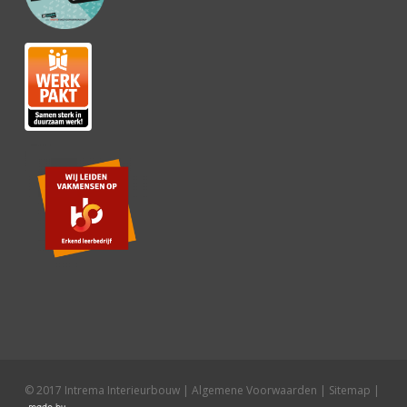
© 2017 Intrema Interieurbouw |
Algemene Voorwaarden
|
Sitemap
|