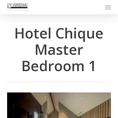
Skip
Menu
to
main
content
Hotel Chique
Master
Bedroom 1