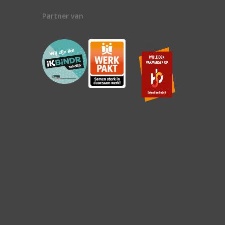
Partner van
n