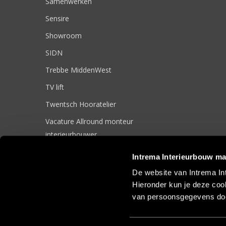
Samenwerken
Sensire
Showroom
SIDN
Trebbe MiddenWest
TV lift
Twentsch Hooratelier
Vacature Allround monteur
interieurbouwer
Vacatures
Intrema Interieurbouw ma
Zakelijk
De website van Intrema In
Hieronder kun je deze cook
van persoonsgegevens doo
© 2017 Intrema Interieurbouw |
Algemene Voorwaarden
|
Sit