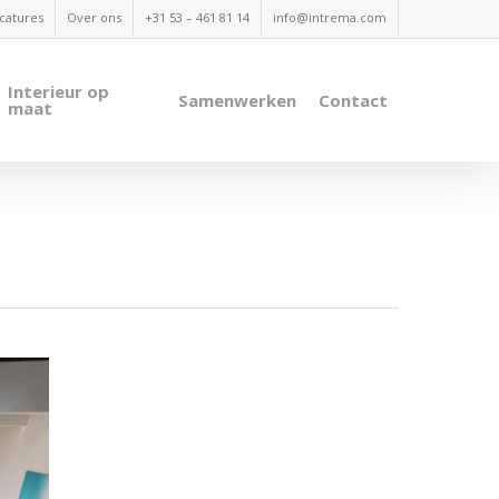
catures
Over ons
+31 53 – 461 81 14
info@intrema.com
Interieur op
Samenwerken
Contact
maat