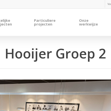
Va
elijke
Particuliere
Onze
jecten
projecten
werkwijze
Hooijer Groep 2