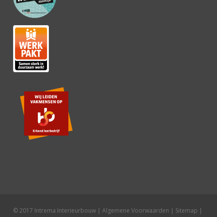
© 2017 Intrema Interieurbouw |
Algemene Voorwaarden
|
Sitemap
|