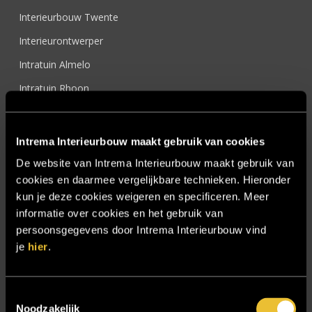
Interieurbouw Twente
Interieurontwerper
Intratuin Almelo
Intratuin Rhoon
Keukens
Nieuwsbrief
Intrema Interieurbouw maakt gebruik van cookies
Onze werkwijze
De website van Intrema Interieurbouw maakt gebruik van
cookies en daarmee vergelijkbare technieken. Hieronder
Over ons
kun je deze cookies weigeren en specificeren. Meer
Particulier
informatie over cookies en het gebruik van
Particulier project: Harmonieuze woonvilla
persoonsgegevens door Intrema Interieurbouw vind
je
hier
.
Particulier project: Luxueus Appartement
Particulier project: Luxueuze elegantie
Toestemmingsselectie
Particulier project: Moderne Woonvilla
Noodzakelijk