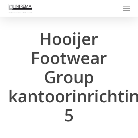
Skip
Menu
to
main
content
Hooijer
Footwear
Group
kantoorinrichti
5