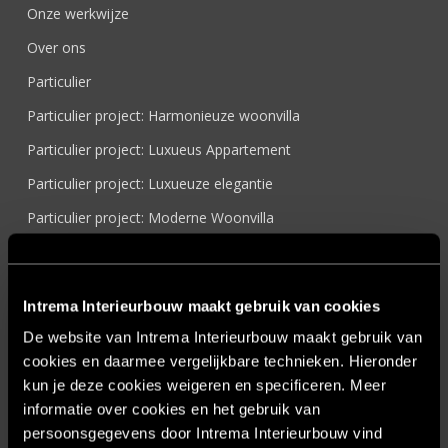
Onze werkwijze
Over ons
Particulier
Particulier project: Harmonieuze woonvilla
Particulier project: Luxueus Appartement
Particulier project: Luxueuze elegantie
Particulier project: Moderne Woonvilla
Particulier project: Stijlvolle Woonvilla
Particulier project: Woonvilla met exclusief maatwerk
Intrema Interieurbouw maakt gebruik van cookies
Projecten
De website van Intrema Interieurbouw maakt gebruik van
Referenties
cookies en daarmee vergelijkbare technieken. Hieronder
kun je deze cookies weigeren en specificeren. Meer
Samenwerken
informatie over cookies en het gebruik van
Sensire
persoonsgegevens door Intrema Interieurbouw vind