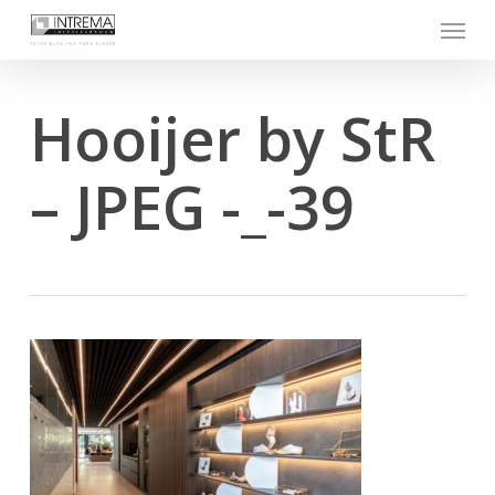
Skip
Menu
to
main
content
Hooijer by StR
– JPEG -_-39