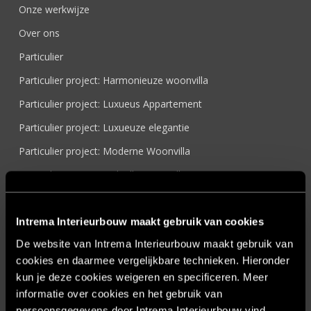
Onze werkwijze
Over ons
Particulier
Particulier project: Harmonieuze woonvilla
Particulier project: Luxueus Appartement
Particulier project: Luxueuze elegantie
Particulier project: Moderne Woonvilla
Particulier project: Stijlvolle Woonvilla
Particulier project: Woonvilla met exclusief maatwerk
Projecten
Intrema Interieurbouw maakt gebruik van cookies
De website van Intrema Interieurbouw maakt gebruik van
Referenties
cookies en daarmee vergelijkbare technieken. Hieronder
Samenwerken
kun je deze cookies weigeren en specificeren. Meer
Sensire
informatie over cookies en het gebruik van
persoonsgegevens door Intrema Interieurbouw vind