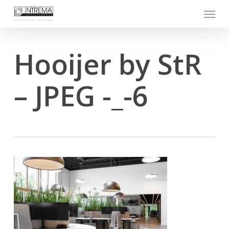
Skip
Menu
to
main
content
Hooijer by StR
– JPEG -_-6