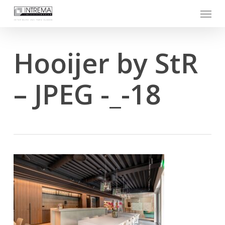
Skip
Menu
to
main
content
Hooijer by StR
– JPEG -_-18