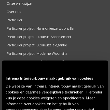
Onze werkwijze
Over ons
Particulier
Particulier project: Harmonieuze woonvilla
Particulier project: Luxueus Appartement
Particulier project: Luxueuze elegantie
Particulier project: Moderne Woonvilla
Particulier project: Stijlvolle Woonvilla
Particulier project: Woonvilla met exclusief maatwerk
Projecten
Intrema Interieurbouw maakt gebruik van cookies
De website van Intrema Interieurbouw maakt gebruik van
Referenties
cookies en daarmee vergelijkbare technieken. Hieronder
Samenwerken
kun je deze cookies weigeren en specificeren. Meer
Sensire
informatie over cookies en het gebruik van
persoonsgegevens door Intrema Interieurbouw vind