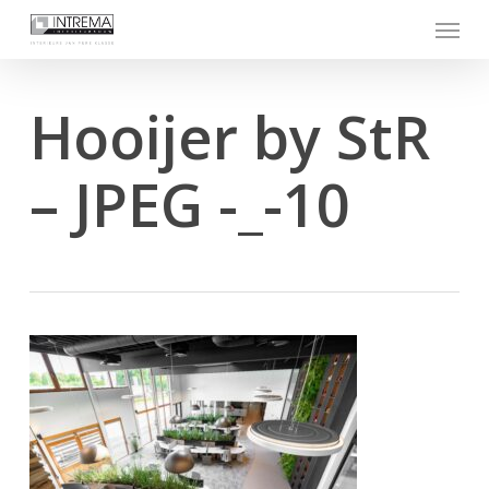
Skip
Menu
to
main
content
Hooijer by StR
– JPEG -_-10