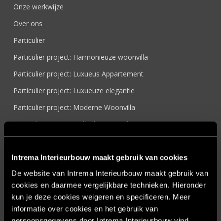
Onze werkwijze
Over ons
Particulier
Particulier project: Harmonieuze woonvilla
Particulier project: Luxueus Appartement
Particulier project: Luxueuze elegantie
Particulier project: Moderne Woonvilla
Particulier project: Stijlvolle Woonvilla
Particulier project: Woonvilla met exclusief maatwerk
Projecten
Intrema Interieurbouw maakt gebruik van cookies
De website van Intrema Interieurbouw maakt gebruik van
Referenties
cookies en daarmee vergelijkbare technieken. Hieronder
Samenwerken
kun je deze cookies weigeren en specificeren. Meer
Sensire
informatie over cookies en het gebruik van
persoonsgegevens door Intrema Interieurbouw vind