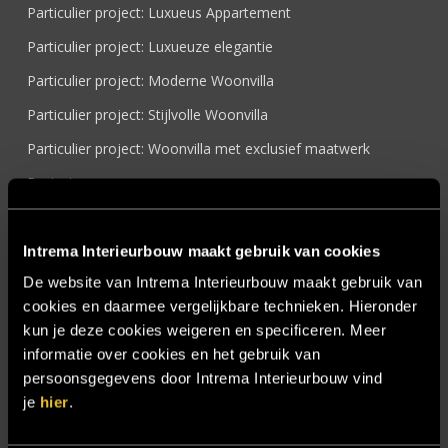
Particulier project: Luxueus Appartement
Particulier project: Luxueuze elegantie
Particulier project: Moderne Woonvilla
Particulier project: Stijlvolle Woonvilla
Particulier project: Woonvilla met exclusief maatwerk
Projecten
Referenties
Samenwerken
Intrema Interieurbouw maakt gebruik van cookies
De website van Intrema Interieurbouw maakt gebruik van
Sensire
cookies en daarmee vergelijkbare technieken. Hieronder
Showroom
kun je deze cookies weigeren en specificeren. Meer
SIDN
informatie over cookies en het gebruik van
persoonsgegevens door Intrema Interieurbouw vind
Trebbe MiddenWest
je
hier
.
TV lift