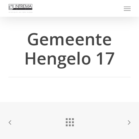
Skip
Menu
to
main
content
Gemeente
Hengelo 17