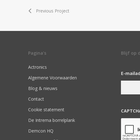
Previous Project
Pagina’s
Blijf op
Actronics
E-maila
Algemene Voorwaarden
Blog & nieuws
Contact
Cookie statement
CAPTCH
De Intrema borrelplank
Demcon HQ