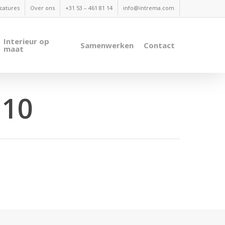
catures
Over ons
+31 53 – 461 81 14
info@intrema.com
Interieur op
Samenwerken
Contact
maat
 10