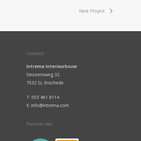
Next Project
Contact
Intrema Interieurbouw
Seizoensweg 32
7532 SL Enschede
T: 053 461 8114
E: info@intrema.com
Partner van
n