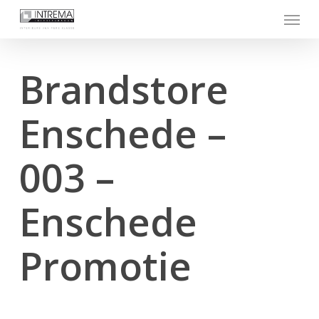
Skip
Menu
to
main
content
Brandstore
Enschede –
003 –
Enschede
Promotie