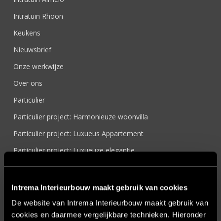
Intratuin Rhoon
Keukens
Nieuwsbrief
Onze werkwijze
Over ons
Particulier
Particulier project: Harmonieuze woonvilla
Particulier project: Luxueus Appartement
Particulier project: Luxueuze elegantie
Particulier project: Moderne Woonvilla
Particulier project: Stijlvolle Woonvilla
Intrema Interieurbouw maakt gebruik van cookies
Particulier project: Woonvilla met exclusief maatwerk
De website van Intrema Interieurbouw maakt gebruik van
cookies en daarmee vergelijkbare technieken. Hieronder
Projecten