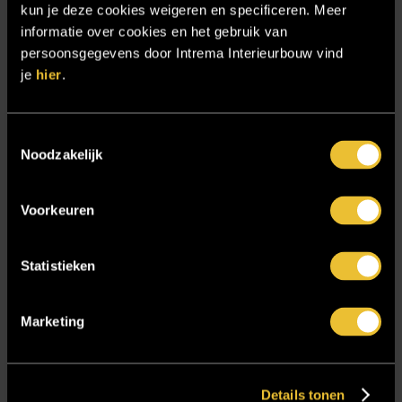
kun je deze cookies weigeren en specificeren. Meer
Referenties
informatie over cookies en het gebruik van
persoonsgegevens door Intrema Interieurbouw vind
Samenwerken
je
hier
.
Sensire
Showroom
Toestemmingsselectie
SIDN
Noodzakelijk
Trebbe MiddenWest
TV lift
Voorkeuren
Twentsch Hooratelier
Statistieken
Vacature Allround monteur interieurbouwer
Vacatures
Marketing
Zakelijk
Blijf op de hoogte!
Details tonen