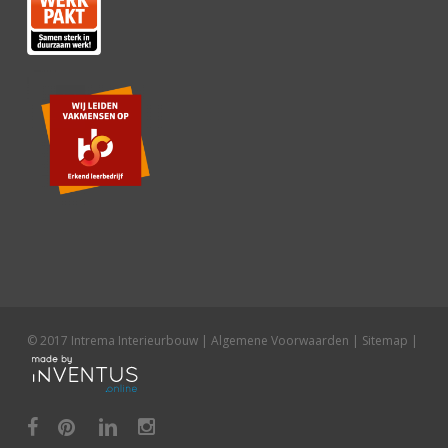
© 2017 Intrema Interieurbouw |
Algemene Voorwaarden
|
Sitemap
|
facebook
pinterest
linkedin
instagram