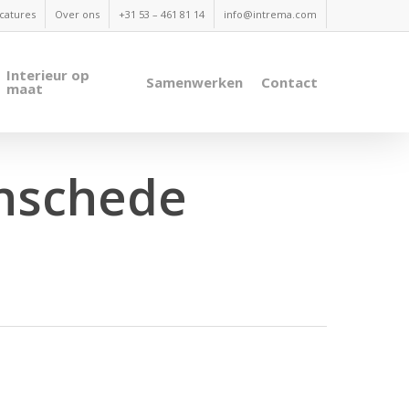
catures
Over ons
+31 53 – 461 81 14
info@intrema.com
Interieur op
Samenwerken
Contact
maat
Enschede