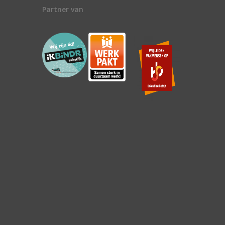
Partner van
n