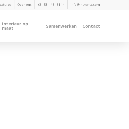
catures
Over ons
+31 53 – 461 81 14
info@intrema.com
Interieur op
Samenwerken
Contact
maat