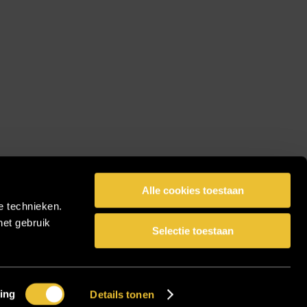
Alle cookies toestaan
e technieken.
het gebruik
Selectie toestaan
facebook
pinterest
linkedin
instagram
Share
ing
Details tonen