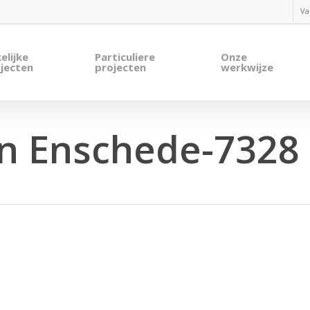
Va
elijke
Particuliere
Onze
jecten
projecten
werkwijze
n Enschede-7328