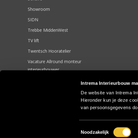
Showroom
SIDN
Trebbe MiddenWest
TV lift
Twentsch Hooratelier
Vacature Allround monteur
interieurbouwer
Vacatures
Intrema Interieurbouw ma
Zakelijk
De website van Intrema In
Hieronder kun je deze cook
van persoonsgegevens doo
© 2017 Intrema Interieurbouw |
Algemene Voorwaarden
|
Sit
Toestemmingsselectie
Noodzakelijk