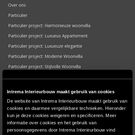
Over ons
Particulier
Particulier project: Harmonieuze woonvilla
Particulier project: Luxueus Appartement
Particulier project: Luxueuze elegantie
Particulier project: Moderne Woonvilla
Particulier project: Stijlvolle Woonvilla
Particulier project: Woonvilla met exclusief maatwerk
Projecten
Intrema Interieurbouw maakt gebruik van cookies
Referenties
De website van Intrema Interieurbouw maakt gebruik van
Samenwerken
cookies en daarmee vergelijkbare technieken. Hieronder
kun je deze cookies weigeren en specificeren. Meer
Sensire
informatie over cookies en het gebruik van
Showroom
persoonsgegevens door Intrema Interieurbouw vind