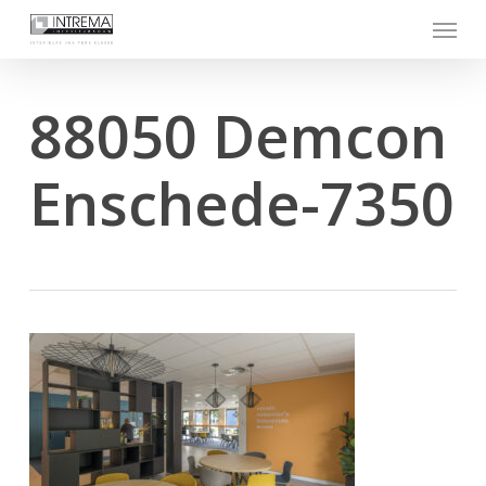
Skip
Menu
to
main
content
88050 Demcon
Enschede-7350