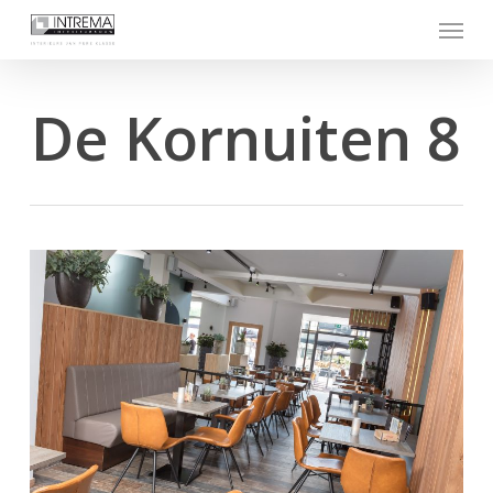
Skip
Menu
to
main
content
De Kornuiten 8