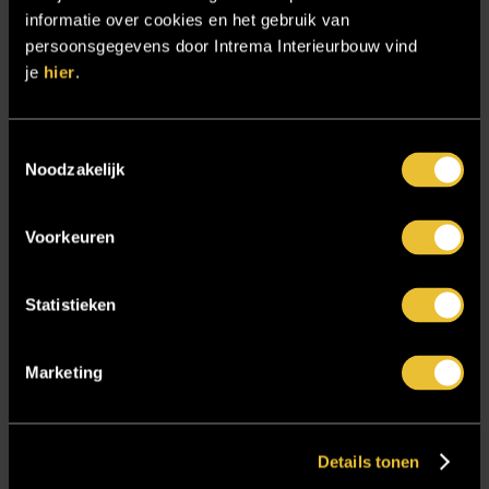
informatie over cookies en het gebruik van
Samenwerken
persoonsgegevens door Intrema Interieurbouw vind
Sensire
je
hier
.
Showroom
SIDN
Toestemmingsselectie
Noodzakelijk
Trebbe MiddenWest
TV lift
Voorkeuren
Twentsch Hooratelier
Vacature Allround monteur interieurbouwer
Statistieken
Vacatures
Zakelijk
Marketing
Blijf op de hoogte!
Details tonen