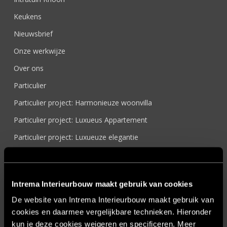
Keukens
Nieuwsbrief
Onze werkwijze
Over ons
Particulier
Particulier project: Harmonieuze woonvilla
Particulier project: Luxueus Appartement
Particulier project: Luxueuze elegantie
Particulier project: Moderne Woonvilla
Particulier project: Stijlvolle Woonvilla
Intrema Interieurbouw maakt gebruik van cookies
Particulier project: Woonvilla met exclusief maatwerk
De website van Intrema Interieurbouw maakt gebruik van
Projecten
cookies en daarmee vergelijkbare technieken. Hieronder
Referenties
kun je deze cookies weigeren en specificeren. Meer