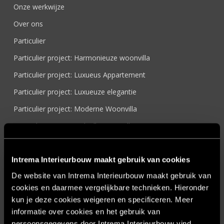
Onze werkwijze
Over ons
Particulier
Particulier project: Harmonieuze woonvilla
Particulier project: Luxueus Appartement
Particulier project: Luxueuze elegantie
Particulier project: Moderne Woonvilla
Particulier project: Stijlvolle Woonvilla
Particulier project: Woonvilla met exclusief maatwerk
Projecten
Intrema Interieurbouw maakt gebruik van cookies
De website van Intrema Interieurbouw maakt gebruik van
Referenties
cookies en daarmee vergelijkbare technieken. Hieronder
Samenwerken
kun je deze cookies weigeren en specificeren. Meer
Sensire
informatie over cookies en het gebruik van
persoonsgegevens door Intrema Interieurbouw vind