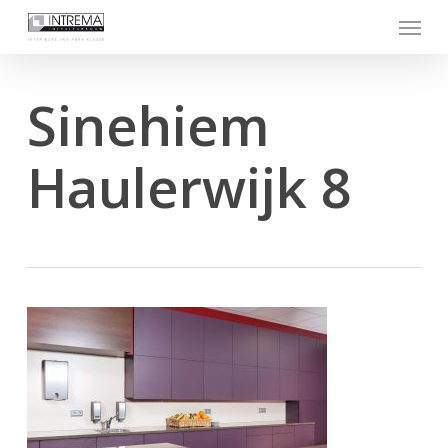
Skip
Menu
to
main
content
Sinehiem
Haulerwijk 8