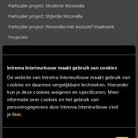
Particulier project: Moderne Woonvilla
Particulier project: Stijlvolle Woonvilla
Particulier project: Woonvilla met exclusief maatwerk
Projecten
Referenties
Samenwerken
Intrema Interieurbouw maakt gebruik van cookies
Sensire
De website van Intrema Interieurbouw maakt gebruik van
Showroom
cookies en daarmee vergelijkbare technieken. Hieronder
SIDN
kun je deze cookies weigeren en specificeren. Meer
informatie over cookies en het gebruik van
Trebbe MiddenWest
persoonsgegevens door Intrema Interieurbouw vind
TV lift
je
hier
.
Twentsch Hooratelier
Vacature Allround monteur interieurbouwer
Toestemmingsselectie