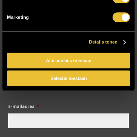
SIDN
Trebbe MiddenWest
Marketing
TV lift
Twentsch Hooratelier
Details tonen
Vacature Allround monteur interieurbouwer
Vacatures
Alle cookies toestaan
Zakelijk
Selectie toestaan
Blijf op de hoogte!
E-mailadres
*