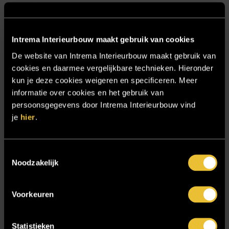
Over ons
Particulier
Intrema Interieurbouw maakt gebruik van cookies
Particulier project: Harmonieuze woonvilla
De website van Intrema Interieurbouw maakt gebruik van
Particulier project: Luxueus Appartement
cookies en daarmee vergelijkbare technieken. Hieronder
Particulier project: Luxueuze elegantie
kun je deze cookies weigeren en specificeren. Meer
Particulier project: Moderne Woonvilla
informatie over cookies en het gebruik van
persoonsgegevens door Intrema Interieurbouw vind
Particulier project: Stijlvolle Woonvilla
je
hier
.
Particulier project: Woonvilla met exclusief maatwerk
Projecten
Toestemmingsselectie
Referenties
Noodzakelijk
Samenwerken
Voorkeuren
Sensire
Showroom
Statistieken