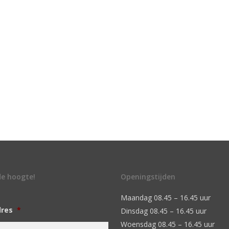
 de hoogte!
Openingstijden
Maandag 08.45 – 16.45 uur
dres
*
Dinsdag 08.45 – 16.45 uur
Woensdag 08.45 – 16.45 uur