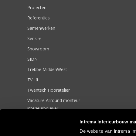
Projecten
Referenties
Samenwerken
Sensire
Showroom
SIDN
Trebbe MiddenWest
TV lift
Twentsch Hooratelier
Vacature Allround monteur
interieurbouwer
Vacatures
Intrema Interieurbouw ma
Zakelijk
De website van Intrema In