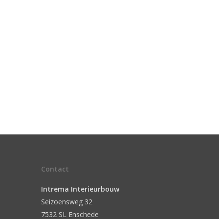
Contact
Intrema Interieurbouw
Seizoensweg 32
7532 SL Enschede