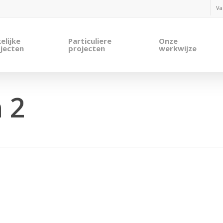
Va
elijke
Particuliere
Onze
jecten
projecten
werkwijze
 2