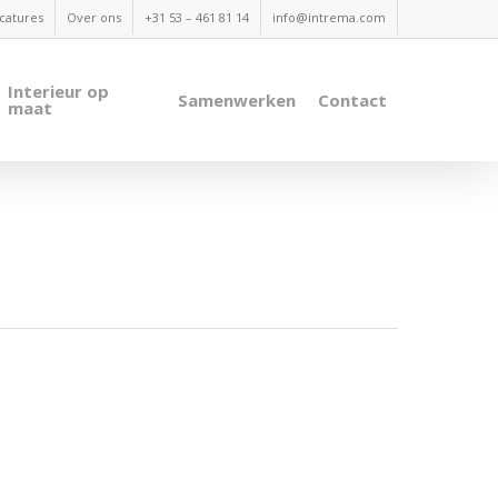
catures
Over ons
+31 53 – 461 81 14
info@intrema.com
Interieur op
Samenwerken
Contact
maat