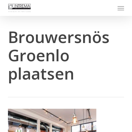
Skip
Menu
to
main
content
Brouwersnös
Groenlo
plaatsen