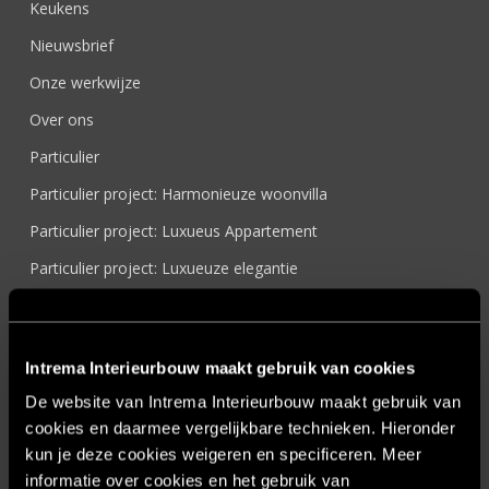
Keukens
Nieuwsbrief
Onze werkwijze
Over ons
Particulier
Particulier project: Harmonieuze woonvilla
Particulier project: Luxueus Appartement
Particulier project: Luxueuze elegantie
Particulier project: Moderne Woonvilla
Particulier project: Stijlvolle Woonvilla
Intrema Interieurbouw maakt gebruik van cookies
Particulier project: Woonvilla met exclusief maatwerk
De website van Intrema Interieurbouw maakt gebruik van
Projecten
cookies en daarmee vergelijkbare technieken. Hieronder
Referenties
kun je deze cookies weigeren en specificeren. Meer
informatie over cookies en het gebruik van