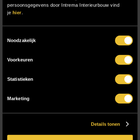
Samenwerken
persoonsgegevens door Intrema Interieurbouw vind
Sensire
je
hier
.
Showroom
SIDN
Toestemmingsselectie
Noodzakelijk
Trebbe MiddenWest
TV lift
Voorkeuren
Twentsch Hooratelier
Vacature Allround monteur interieurbouwer
Statistieken
Vacatures
Zakelijk
Marketing
Blijf op de hoogte!
Details tonen
E-mailadres
*