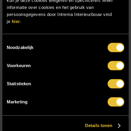
kun je deze cookies weigeren en specificeren. Meer
Referenties
informatie over cookies en het gebruik van
Samenwerken
persoonsgegevens door Intrema Interieurbouw vind
je
Sensire
hier
.
Showroom
SIDN
Toestemmingsselectie
Noodzakelijk
Trebbe MiddenWest
TV lift
Voorkeuren
Twentsch Hooratelier
Vacature Allround monteur interieurbouwer
Statistieken
Vacatures
Zakelijk
Marketing
Blijf op de hoogte!
Details tonen