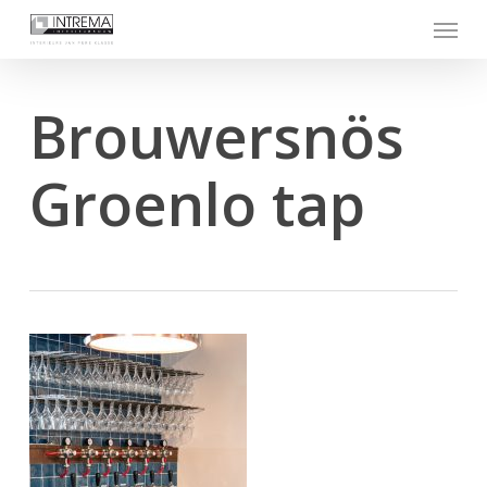
Skip
Menu
to
main
content
Brouwersnös
Groenlo tap