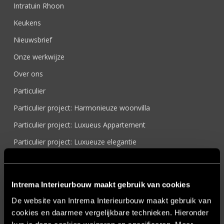
Intratuin Rhoon
Keukens
Nieuwsbrief
Onze werkwijze
Over ons
Particulier
Particulier project: Harmonieuze woonvilla
Particulier project: Luxueus Appartement
Particulier project: Luxueuze elegantie
Particulier project: Moderne Woonvilla
Particulier project: Stijlvolle Woonvilla
Intrema Interieurbouw maakt gebruik van cookies
Particulier project: Woonvilla met exclusief maatwerk
De website van Intrema Interieurbouw maakt gebruik van
Projecten
cookies en daarmee vergelijkbare technieken. Hieronder