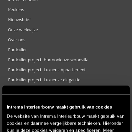
Keukens
Nieuwsbrief
Onze werkwijze
Over ons
Particulier
Particulier project: Harmonieuze woonvilla
Particulier project: Luxueus Appartement
Particulier project: Luxueuze elegantie
Particulier project: Moderne Woonvilla
Particulier project: Stijlvolle Woonvilla
Intrema Interieurbouw maakt gebruik van cookies
Particulier project: Woonvilla met exclusief maatwerk
De website van Intrema Interieurbouw maakt gebruik van
Projecten
cookies en daarmee vergelijkbare technieken. Hieronder
Referenties
kun je deze cookies weigeren en specificeren. Meer