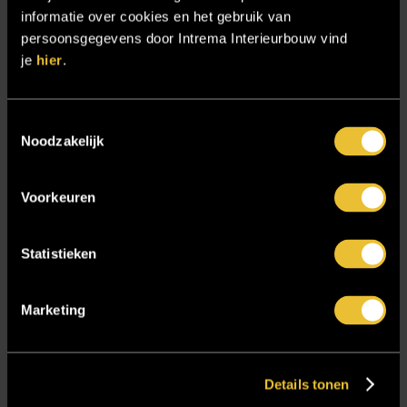
informatie over cookies en het gebruik van
Samenwerken
persoonsgegevens door Intrema Interieurbouw vind
Sensire
je
hier
.
Showroom
SIDN
Toestemmingsselectie
Noodzakelijk
Trebbe MiddenWest
TV lift
Voorkeuren
Twentsch Hooratelier
Vacature Allround monteur interieurbouwer
Statistieken
Vacatures
Zakelijk
Marketing
Blijf op de hoogte!
Details tonen